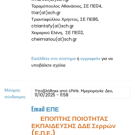
Ταραμόπουλος Αθανάσιος, ΣΕ ΠΕ04,
ttar(at)sch.gr
Τριανταφύλλου Χρήστος, ΣΕ ΠΕ86,
ctriantafy(at)sch.gr
Χειμαριού Ελένη, ΣΕ ΠΕ02,
cheimariou(at)sch.gr
Εισέλθετε στο σύστημα
ή
εγγραφείτε
για να
υποβάλετε σχόλια
Μόνιμος
Υποβλήθηκε από
chris
. Ημερομηνία: Δευ,
11/10/2025 - 11:58
σύνδεσμος
Email ΕΠΕ
ΕΠΟΠΤΗΣ ΠΟΙΟΤΗΤΑΣ
ΕΚΠΑΙΔΕΥΣΗΣ ΔΔΕ Σερρών
(Ε.Π.Ε.)