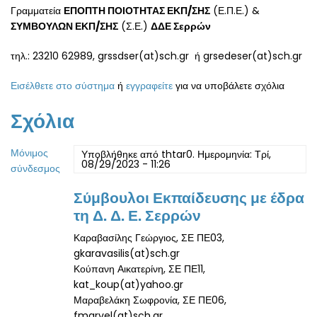
Γραμματεία
ΕΠΟΠΤΗ ΠΟΙΟΤΗΤΑΣ ΕΚΠ/ΣΗΣ
(Ε.Π.Ε.) &
ΣΥΜΒΟΥΛΩΝ ΕΚΠ/ΣΗΣ
(Σ.Ε.)
ΔΔΕ Σερρών
τηλ.: 23210 62989, grssdser(at)sch.gr ή grsedeser(at)sch.gr
Εισέλθετε στο σύστημα
ή
εγγραφείτε
για να υποβάλετε σχόλια
Σχόλια
Μόνιμος
Υποβλήθηκε από
thtar0
. Ημερομηνία: Τρί,
08/29/2023 - 11:26
σύνδεσμος
Σύμβουλοι Εκπαίδευσης με έδρα
τη Δ. Δ. Ε. Σερρών
Καραβασίλης Γεώργιος, ΣΕ ΠΕ03,
gkaravasilis(at)sch.gr
Κούπανη Αικατερίνη, ΣΕ ΠΕ11,
kat_koup(at)yahoo.gr
Μαραβελάκη Σωφρονία, ΣΕ ΠΕ06,
fmarvel(at)sch.gr